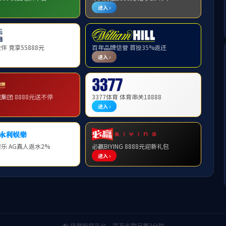
4永利集团江苏办事处
044永利集团江苏办事处设立于龙盘虎踞、人杰地
终秉承3044永利集团“诚信、高效、拼搏、创新
域辐射影响力。
望未来，信心百倍。江苏办事处将继续践行"闯者
未来将以更高的热忱投入工作，谱写新立基新篇
地址：江苏省南京市江宁区天元西路59号银城INC中心3号