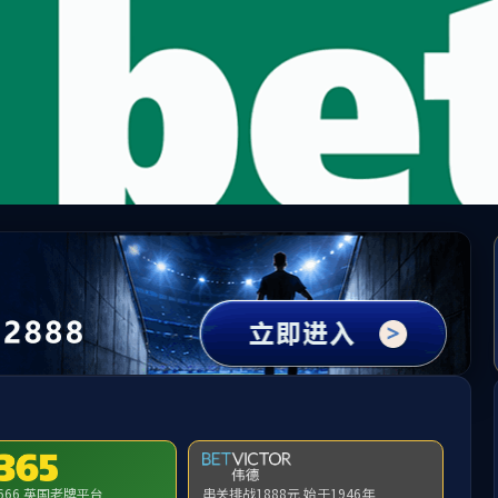
044永利集团(中国)有限公司官网-欢迎
公司风采
新闻中心
企业文化
信息公开