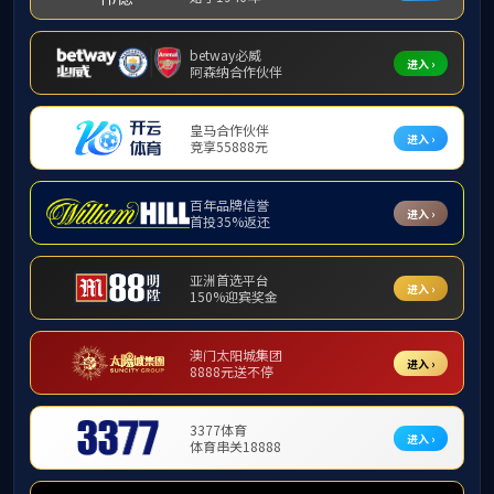
3044永利集团召开2024年度
党员领导干部民主生活会
发布日期：2025-02-14 20:55:27
3044永利集团召开
2024年
度党员领导干部民主生活会
2025年02月14日
按照福建港口集团党委要求，
3044永利集团党委于
2月13日召开