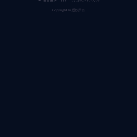
问期间，周联丰一行深入库区作业现场，详细
作生活情况，对大家在酷暑中坚守岗位、保障
亲手将防暑降温物资递到员工手中。并叮嘱，
格落实安全生产责任，确保高温季节各项工作
次高温慰问不仅送来了清凉，更极大鼓舞了一