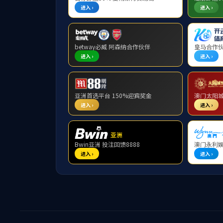
公司新
新闻中心
公司新闻
夏
8
区慰问