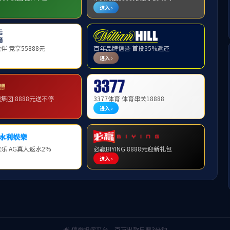
闻
夏送清凉|3044永利集团领导到新疆
发布日期：2025-08-29 22:0
送清凉
|3044永利集团领导到新
月27日，3044永利集团党委委员、副总经理
坚守在高温一线的工作人员，为大家送来清凉