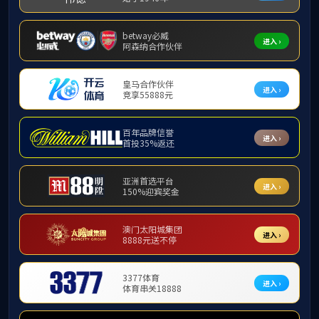
党建领航|3044永利集团党委召开深入贯彻中
央八项规定精神学习教育总结会
2025-09-22
前线风采|破“浪浪山”展担当，筑荣乌路写华章
2025-09-18
五年·答卷|以“闯”为帆，破浪前行 3044永利集
团热烈庆祝港口集团整合五周年
2025-09-18
校企合作|福州大学道路与机场工程研究中心
3044永利集团分中心揭牌成立